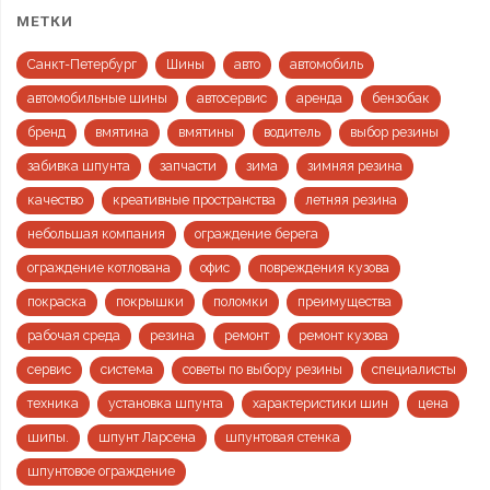
МЕТКИ
Санкт-Петербург
Шины
авто
автомобиль
автомобильные шины
автосервис
аренда
бензобак
бренд
вмятина
вмятины
водитель
выбор резины
забивка шпунта
запчасти
зима
зимняя резина
качество
креативные пространства
летняя резина
небольшая компания
ограждение берега
ограждение котлована
офис
повреждения кузова
покраска
покрышки
поломки
преимущества
рабочая среда
резина
ремонт
ремонт кузова
сервис
система
советы по выбору резины
специалисты
техника
установка шпунта
характеристики шин
цена
шипы.
шпунт Ларсена
шпунтовая стенка
шпунтовое ограждение