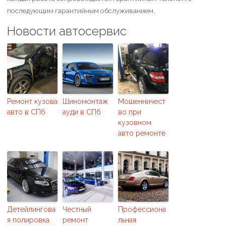
последующим гарантийным обслуживанием.
Новости автосервис
Ремонт кузова
Шиномонтаж
Мошенничест
авто в СПб
ауди в СПб
во при
кузовном
авто ремонте
Детейлингова
Честный
Профессиона
я полировка
ремонт
льная