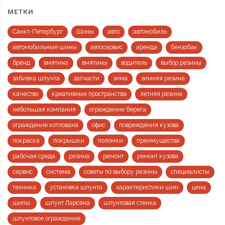
МЕТКИ
Санкт-Петербург
Шины
авто
автомобиль
автомобильные шины
автосервис
аренда
бензобак
бренд
вмятина
вмятины
водитель
выбор резины
забивка шпунта
запчасти
зима
зимняя резина
качество
креативные пространства
летняя резина
небольшая компания
ограждение берега
ограждение котлована
офис
повреждения кузова
покраска
покрышки
поломки
преимущества
рабочая среда
резина
ремонт
ремонт кузова
сервис
система
советы по выбору резины
специалисты
техника
установка шпунта
характеристики шин
цена
шипы.
шпунт Ларсена
шпунтовая стенка
шпунтовое ограждение