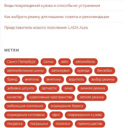
Виды повреждений кузова и способы их устранения
Как выбрать резину для машины: советы и рекомендации
Представитель нового поколения: LADA Aura
МЕТКИ
Санкт-Петербург
Шины
авто
автомобиль
автомобильные шины
автосервис
аренда
бензобак
бренд
вмятина
вмятины
водитель
выбор резины
забивка шпунта
запчасти
зима
зимняя резина
качество
креативные пространства
летняя резина
небольшая компания
ограждение берега
ограждение котлована
офис
повреждения кузова
покраска
покрышки
поломки
преимущества