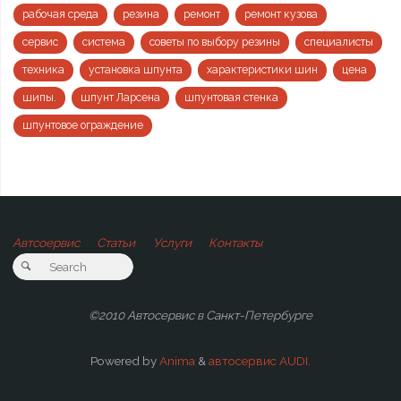
рабочая среда
резина
ремонт
ремонт кузова
сервис
система
советы по выбору резины
специалисты
техника
установка шпунта
характеристики шин
цена
шипы.
шпунт Ларсена
шпунтовая стенка
шпунтовое ограждение
Автсоервис
Статьи
Услуги
Контакты
©2010 Автосервис в Санкт-Петербурге
Powered by
Anima
&
автосервис AUDI.