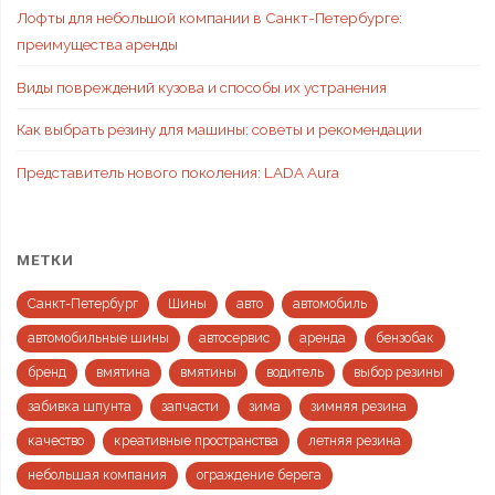
Лофты для небольшой компании в Санкт-Петербурге:
преимущества аренды
Виды повреждений кузова и способы их устранения
Как выбрать резину для машины: советы и рекомендации
Представитель нового поколения: LADA Aura
МЕТКИ
Санкт-Петербург
Шины
авто
автомобиль
автомобильные шины
автосервис
аренда
бензобак
бренд
вмятина
вмятины
водитель
выбор резины
забивка шпунта
запчасти
зима
зимняя резина
качество
креативные пространства
летняя резина
небольшая компания
ограждение берега