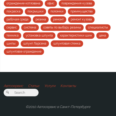
ограждение котлована
офис
повреждения кузова
покраска
покрышки
поломки
преимущества
рабочая среда
резина
ремонт
ремонт кузова
сервис
система
советы по выбору резины
специалисты
техника
установка шпунта
характеристики шин
цена
шипы.
шпунт Ларсена
шпунтовая стенка
шпунтовое ограждение
Автсоервис
Статьи
Услуги
Контакты
©2010 Автосервис в Санкт-Петербурге