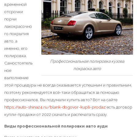
временной
отсрочки
порчи
лакокрасочно
го покрытия
авто, а
именно, его
полировка.
Профессиональная полировка кузова
Самостоятель
покраска авто
ное
выполнение
этой процедуры не всегда оказывается успешным и правильным,
поэтому рекомендуется всё-таки обращаться за помощью
профессионалов. Вы подумали купить авто? Вот на сайте
https://auto-shina24.ru/blank-dogovor-kupli-prodaz
есть договор
купли-продажи от 2022 скачать и распечатать сразу.
Виды профессиональной полировки авто ауди