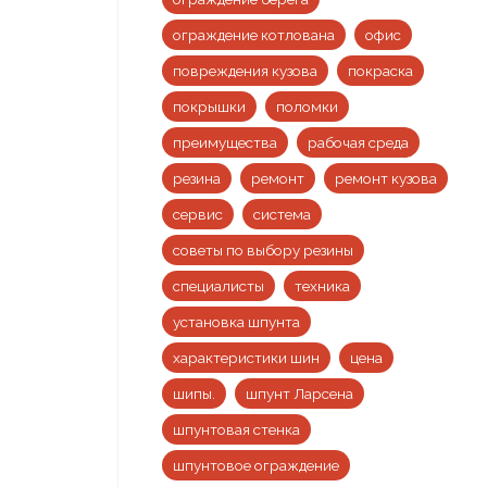
ограждение котлована
офис
повреждения кузова
покраска
покрышки
поломки
преимущества
рабочая среда
резина
ремонт
ремонт кузова
сервис
система
советы по выбору резины
специалисты
техника
установка шпунта
характеристики шин
цена
шипы.
шпунт Ларсена
шпунтовая стенка
шпунтовое ограждение