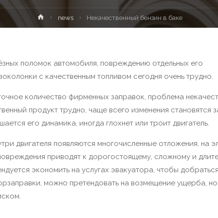
news
Некачественный бензин в баке
ёзных поломок автомобиля, повреждению отдельных его
зоколонки с качественным топливом сегодня очень трудно.
аточное количество фирменных заправок, проблема некачес
венный продукт трудно, чаще всего изменения становятся з
ется его динамика, иногда глохнет или троит двигатель.
утри двигателя появляются многочисленные отложения, на э
 повреждения приводят к дорогостоящему, сложному и длит
ндуется экономить на услугах эвакуатора, чтобы добратьс
вторзаправки, можно претендовать на возмещение ущерба, но
иском.