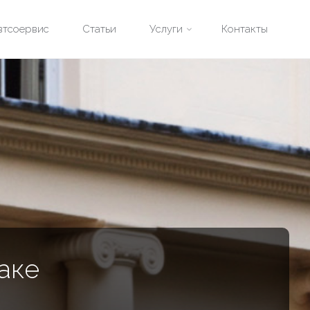
втсоервис
Статьи
Услуги
Контакты
аке