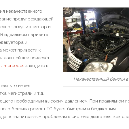
ния некачественного
горание предупреждающей
ленно заглушить мотор и
 В идеальном варианте
эвакуатора и
а может привести к
 в дальнейшем повлечёт
ы mercedes
заходите в
Некачественный бензин в
тем, кто имеет
ка магистрали и т.д.
ающего необходимым высоким давлением. При правильном п
нного бензина ремонт ТС будет быстрым и бюджетным.
т к значительным проблемам в системе двигателя, как сле