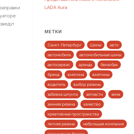
LADA Aura
 заправки
куаторе
зведут
МЕТКИ
Санкт-Петербург
Шины
авто
автомобиль
автомобильные шины
автосервис
аренда
бензобак
бренд
вмятина
вмятины
водитель
выбор резины
забивка шпунта
запчасти
зима
зимняя резина
качество
креативные пространства
летняя резина
небольшая компания
ограждение берега