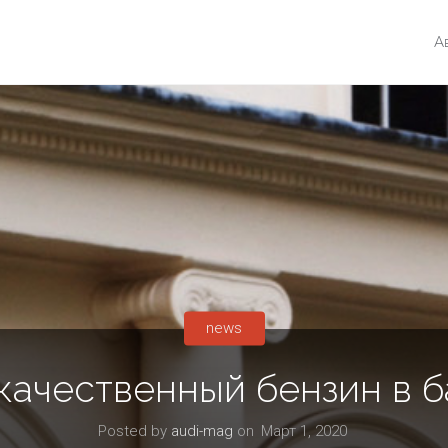
А
news
качественный бензин в б
Posted by
audi-mag
on
Март 1, 2020