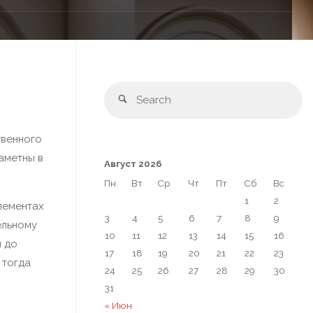
твенного
аметны в
Август 2026
Пн
Вт
Ср
Чт
Пт
Сб
Вс
1
2
лементах
3
4
5
6
7
8
9
ельному
10
11
12
13
14
15
16
я до
17
18
19
20
21
22
23
 тогда
24
25
26
27
28
29
30
31
« Июн