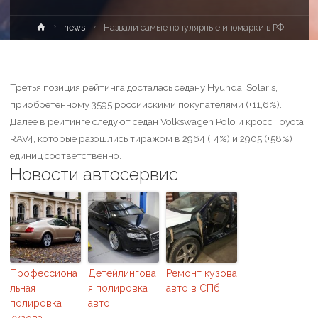
news
Назвали самые популярные иномарки в РФ
Третья позиция рейтинга досталась седану Hyundai Solaris,
приобретённому 3595 российскими покупателями (+11,6%).
Далее в рейтинге следуют седан Volkswagen Polo и кросс Toyota
RAV4, которые разошлись тиражом в 2964 (+4%) и 2905 (+58%)
единиц соответственно.
Новости автосервис
Профессиона
Детейлингова
Ремонт кузова
льная
я полировка
авто в СПб
полировка
авто