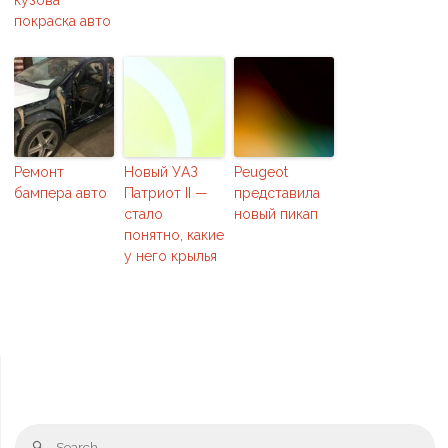
кузова
покраска авто
Ремонт
Новый УАЗ
Peugeot
бампера авто
Патриот II —
представила
стало
новый пикап
понятно, какие
у него крылья