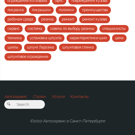
ограждение котлована
офис
повреждения кузова
покраска
покрышки
поломки
преимущества
рабочая среда
резина
ремонт
ремонт кузова
сервис
система
советы по выбору резины
специалисты
техника
установка шпунта
характеристики шин
цена
шипы.
шпунт Ларсена
шпунтовая стенка
шпунтовое ограждение
Автсоервис
Статьи
Услуги
Контакты
©2010 Автосервис в Санкт-Петербурге