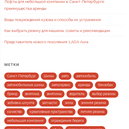
Лофты для небольшой компании в Санкт-Петербурге:
преимущества аренды
Виды повреждений кузова и способы их устранения
Как выбрать резину для машины: советы и рекомендации
Представитель нового поколения: LADA Aura
МЕТКИ
Санкт-Петербург
Шины
авто
автомобиль
автомобильные шины
автосервис
аренда
бензобак
бренд
вмятина
вмятины
водитель
выбор резины
забивка шпунта
запчасти
зима
зимняя резина
качество
креативные пространства
летняя резина
небольшая компания
ограждение берега