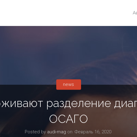
А
news
живают разделение диаг
ОСАГО
Posted by
audi-mag
on
Февраль 16, 2020