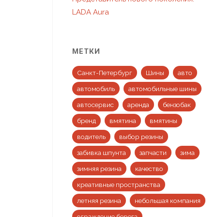
LADA Aura
МЕТКИ
Санкт-Петербург
Шины
авто
автомобиль
автомобильные шины
автосервис
аренда
бензобак
бренд
вмятина
вмятины
водитель
выбор резины
забивка шпунта
запчасти
зима
зимняя резина
качество
креативные пространства
летняя резина
небольшая компания
ограждение берега