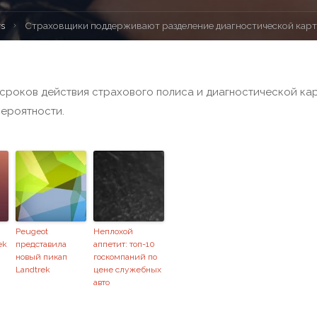
s
Страховщики поддерживают разделение диагностической кар
 сроков действия страхового полиса и диагностической кар
вероятности.
Peugeot
Неплохой
ek
представила
аппетит: топ-10
новый пикап
госкомпаний по
Landtrek
цене служебных
авто