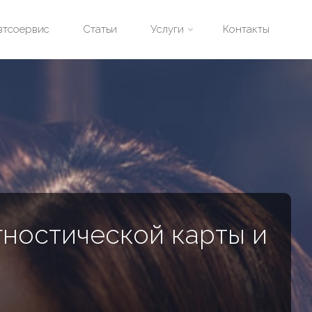
втсоервис
Статьи
Услуги
Контакты
ностической карты и