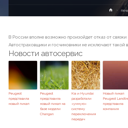
new
В России вполне возможно произойдет отказ от связки
Автостраховщики и госчиновники не исключают такой 
Новости автосервис
Peugeot
Peugeot
Kia и Hyundai
Новый пикап
представила
представила
разработали
Peugeot Landtr
новый пикап
новый пикап на
«умную»
представила
базе модели
систему
компания
Changan
переключения
передач