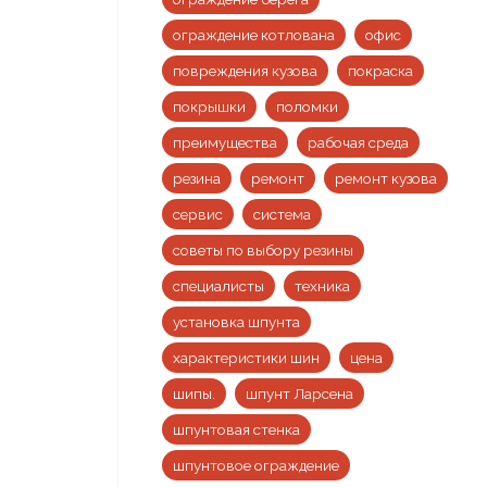
ограждение котлована
офис
повреждения кузова
покраска
покрышки
поломки
преимущества
рабочая среда
резина
ремонт
ремонт кузова
сервис
система
советы по выбору резины
специалисты
техника
установка шпунта
характеристики шин
цена
шипы.
шпунт Ларсена
шпунтовая стенка
шпунтовое ограждение