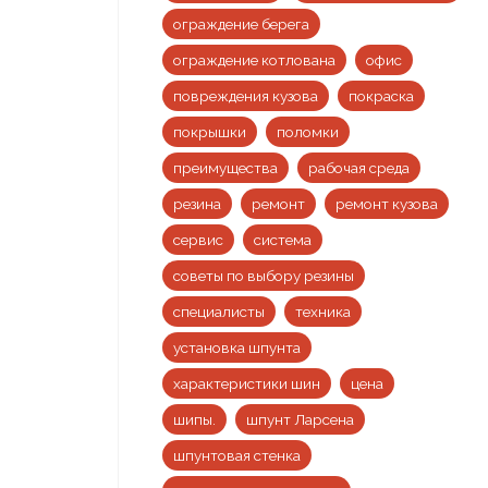
ограждение берега
ограждение котлована
офис
повреждения кузова
покраска
покрышки
поломки
преимущества
рабочая среда
резина
ремонт
ремонт кузова
сервис
система
советы по выбору резины
специалисты
техника
установка шпунта
характеристики шин
цена
шипы.
шпунт Ларсена
шпунтовая стенка