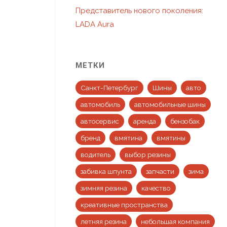
Представитель нового поколения:
LADA Aura
МЕТКИ
Санкт-Петербург
Шины
авто
автомобиль
автомобильные шины
автосервис
аренда
бензобак
бренд
вмятина
вмятины
водитель
выбор резины
забивка шпунта
запчасти
зима
зимняя резина
качество
креативные пространства
летняя резина
небольшая компания