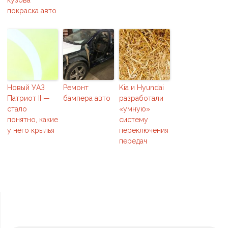
кузова
покраска авто
Новый УАЗ
Ремонт
Kia и Hyundai
Патриот II —
бампера авто
разработали
стало
«умную»
понятно, какие
систему
у него крылья
переключения
передач