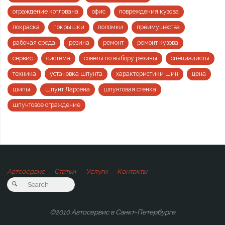
ограждение котлована
офис
повреждения кузова
покраска
покрышки
поломки
преимущества
рабочая среда
резина
ремонт
ремонт кузова
сервис
система
советы по выбору резины
специалисты
техника
установка шпунта
характеристики шин
цена
шипы.
шпунт Ларсена
шпунтовая стенка
шпунтовое ограждение
Автсоервис
Статьи
Услуги
Контакты
©2010 Автосервис в Санкт-Петербурге