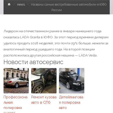
news
Названы самые востребованные автомобили в ЮФО
России
Лидером на отечественном рынке в январе нынешнего года
оказалась LADA Granta в ЮФО. За этот период времени дилерам
удалось продать 1018 моделей, это почти 29% больше, нежели за
аналогичный период ушедшего года. На второй позиции
расположилась другая российская машина — LADA Vesta.
Новости автосервис
Профессиона
Ремонт кузова
Детейлингова
льная
авто в СПб
я полировка
полировка
авто