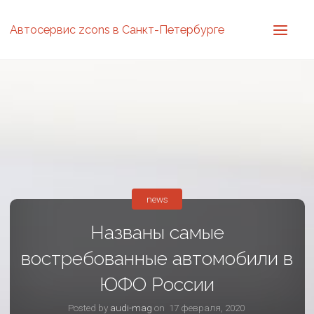
Автосервис zcons в Санкт-Петербурге
news
Названы самые
востребованные автомобили в
ЮФО России
Posted by
audi-mag
on
17 февраля, 2020