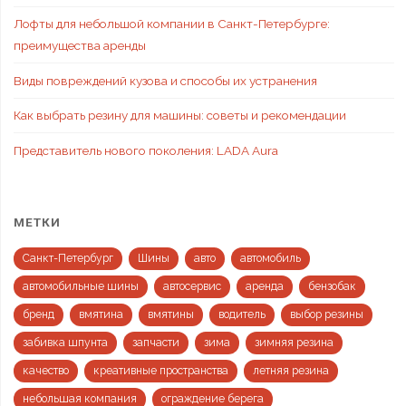
Лофты для небольшой компании в Санкт-Петербурге:
преимущества аренды
Виды повреждений кузова и способы их устранения
Как выбрать резину для машины: советы и рекомендации
Представитель нового поколения: LADA Aura
МЕТКИ
Санкт-Петербург
Шины
авто
автомобиль
автомобильные шины
автосервис
аренда
бензобак
бренд
вмятина
вмятины
водитель
выбор резины
забивка шпунта
запчасти
зима
зимняя резина
качество
креативные пространства
летняя резина
небольшая компания
ограждение берега